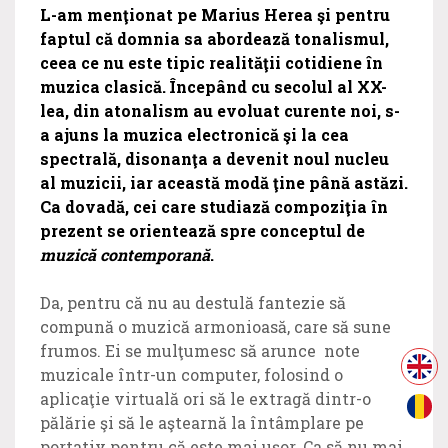
L-am menţionat pe Marius Herea şi pentru
faptul că domnia sa abordează tonalismul,
ceea ce nu este tipic realităţii cotidiene în
muzica clasică. Începând cu secolul al XX-
lea, din atonalism au evoluat curente noi, s-
a ajuns la muzica electronică şi la cea
spectrală, disonanţa a devenit noul nucleu
al muzicii, iar această modă ţine până astăzi.
Ca dovadă, cei care studiază compoziţia în
prezent se orientează spre conceptul de
muzică contemporană
.
Da, pentru că nu au destulă fantezie să
compună o muzică armonioasă, care să sune
frumos. Ei se mulţumesc să arunce note
muzicale într-un computer, folosind o
aplicaţie virtuală ori să le extragă dintr-o
pălărie şi să le aştearnă la întâmplare pe
portativ pentru că este mai uşor. Ca să nu mai