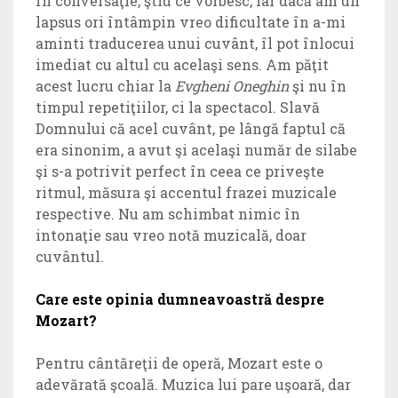
în conversaţie, ştiu ce vorbesc, iar dacă am un
lapsus ori întâmpin vreo dificultate în a-mi
aminti traducerea unui cuvânt, îl pot înlocui
imediat cu altul cu acelaşi sens. Am păţit
acest lucru chiar la
Evgheni Oneghin
şi nu în
timpul repetiţiilor, ci la spectacol. Slavă
Domnului că acel cuvânt, pe lângă faptul că
era sinonim, a avut şi acelaşi număr de silabe
şi s-a potrivit perfect în ceea ce priveşte
ritmul, măsura şi accentul frazei muzicale
respective. Nu am schimbat nimic în
intonaţie sau vreo notă muzicală, doar
cuvântul.
Care este opinia dumneavoastră despre
Mozart?
Pentru cântăreţii de operă, Mozart este o
adevărată şcoală. Muzica lui pare uşoară, dar