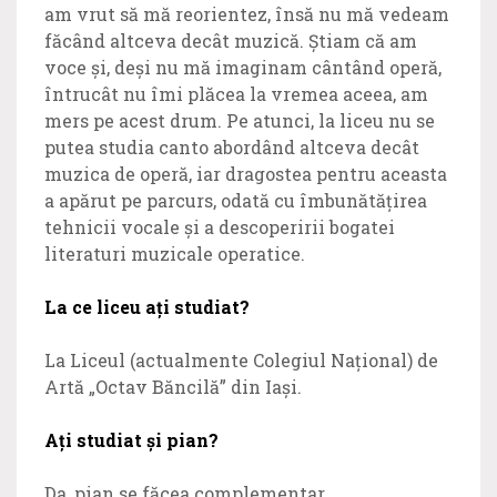
am vrut să mă reorientez, însă nu mă vedeam
făcând altceva decât muzică. Știam că am
voce și, deși nu mă imaginam cântând operă,
întrucât nu îmi plăcea la vremea aceea, am
mers pe acest drum. Pe atunci, la liceu nu se
putea studia canto abordând altceva decât
muzica de operă, iar dragostea pentru aceasta
a apărut pe parcurs, odată cu îmbunătățirea
tehnicii vocale și a descoperirii bogatei
literaturi muzicale operatice.
La ce liceu ați studiat?
La Liceul (actualmente Colegiul Național) de
Artă „Octav Băncilă” din Iași.
Ați studiat și pian?
Da, pian se făcea complementar.