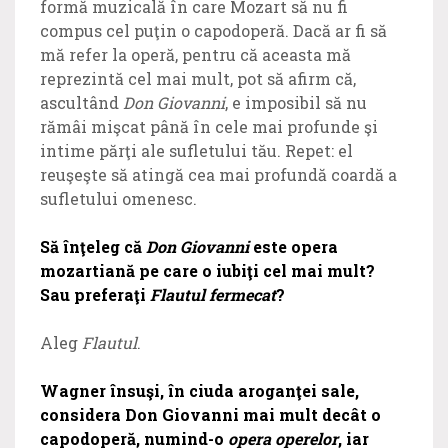
formă muzicală în care Mozart să nu fi
compus cel puţin o capodoperă. Dacă ar fi să
mă refer la operă, pentru că aceasta mă
reprezintă cel mai mult, pot să afirm că,
ascultând
Don Giovanni
, e imposibil să nu
rămâi mişcat până în cele mai profunde şi
intime părţi ale sufletului tău. Repet: el
reuşeşte să atingă cea mai profundă coardă a
sufletului omenesc.
Să înţeleg că
Don Giovanni
este opera
mozartiană pe care o iubiţi cel mai mult?
Sau preferaţi
Flautul fermecat
?
Aleg
Flautul
.
Wagner însuşi, în ciuda aroganţei sale,
considera Don Giovanni mai mult decât o
capodoperă, numind-o
opera operelor
, iar