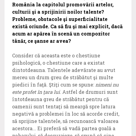
România la capitolul promovării artelor,
culturii şi a sprijinirii noilor talente?
Probleme, obstacole şi superficialitate
există oriunde. Ca să fiu şi mai explicit, dacă
acum ar apărea în scenă un compozitor
tânăr, ce şanse ar avea?
Consider că aceasta este o chestiune
psihologică, o chestiune care a existat
dintotdeauna. Talentele adevărate au avut
mereu un drum greu de străbătut şi multe
piedici în faţă. Ştiţi cum se spune:
nimeni nu
este profet în ţara lui
. Astfel de drumuri sunt
întotdeauna greu de străbătut pentru că
oamenii sunt tentaţi să meargă spre latura
negativă a problemei în loc să acorde credit,
să sprijine talentele, să recunoască valoarea
acestora... Ei preferă să vadă partea goală a
paharului, să descurajeze, să spună că cine