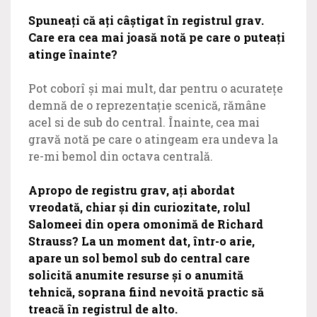
Spuneați că ați câștigat în registrul grav.
Care era cea mai joasă notă pe care o puteați
atinge înainte?
Pot coborî și mai mult, dar pentru o acuratețe
demnă de o reprezentație scenică, rămâne
acel si de sub do central. Înainte, cea mai
gravă notă pe care o atingeam era undeva la
re-mi bemol din octava centrală.
Apropo de registru grav, ați abordat
vreodată, chiar și din curiozitate, rolul
Salomeei din opera omonimă de Richard
Strauss? La un moment dat, într-o arie,
apare un sol bemol sub do central care
solicită anumite resurse și o anumită
tehnică, soprana fiind nevoită practic să
treacă în registrul de alto.