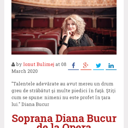
by
Ionut Bulimej
at 08
March 2020
"Talentele adevărate au avut mereu un drum
greu de străbătut şi multe piedici în faţă. Ştiţi
cum se spune: nimeni nu este profet în ţara
lui." Diana Bucur
Soprana Diana Bucur
de la Opera