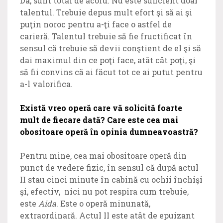
Da, sunt total de acord. Nu este suficient doar
talentul. Trebuie depus mult efort şi să ai şi
puţin noroc pentru a-ţi face o astfel de
carieră. Talentul trebuie să fie fructificat în
sensul că trebuie să devii conştient de el şi să
dai maximul din ce poţi face, atât cât poţi, şi
să fii convins că ai făcut tot ce ai putut pentru
a-l valorifica.
Există vreo operă care vă solicită foarte
mult de fiecare dată? Care este cea mai
obositoare operă în opinia dumneavoastră?
Pentru mine, cea mai obositoare operă din
punct de vedere fizic, în sensul că după actul
II stau cinci minute în cabină cu ochii închişi
şi, efectiv, nici nu pot respira cum trebuie,
este
Aida
. Este o operă minunată,
extraordinară. Actul II este atât de epuizant