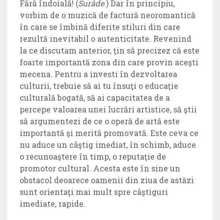
Fără îndoială! (
Surâde
.) Dar în principiu,
vorbim de o muzică de factură neoromantică
în care se îmbină diferite stiluri din care
rezultă inevitabil o autenticitate. Revenind
la ce discutam anterior, ţin să precizez că este
foarte importantă zona din care provin aceşti
mecena. Pentru a investi în dezvoltarea
culturii, trebuie să ai tu însuţi o educaţie
culturală bogată, să ai capacitatea de a
percepe valoarea unei lucrări artistice, să ştii
să argumentezi de ce o operă de artă este
importantă şi merită promovată. Este ceva ce
nu aduce un câştig imediat, în schimb, aduce
o recunoaştere în timp, o reputaţie de
promotor cultural. Acesta este în sine un
obstacol deoarece oamenii din ziua de astăzi
sunt orientaţi mai mult spre câştiguri
imediate, rapide.