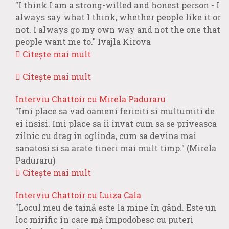
"I think I am a strong-willed and honest person - I
always say what I think, whether people like it or
not. I always go my own way and not the one that
people want me to." Ivajla Kirova
Citește mai mult
Citește mai mult
Interviu Chattoir cu Mirela Paduraru
"Imi place sa vad oameni fericiti si multumiti de
ei insisi. Imi place sa ii invat cum sa se priveasca
zilnic cu drag in oglinda, cum sa devina mai
sanatosi si sa arate tineri mai mult timp." (Mirela
Paduraru)
Citește mai mult
Interviu Chattoir cu Luiza Cala
"Locul meu de taină este la mine în gând. Este un
loc mirific în care mă împodobesc cu puteri