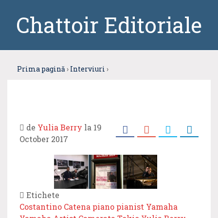
Chattoir Editoriale
Prima pagină
›
Interviuri
›
de
Yulia Berry
la 19
October 2017
Etichete
Costantino Catena
piano
pianist
Yamaha